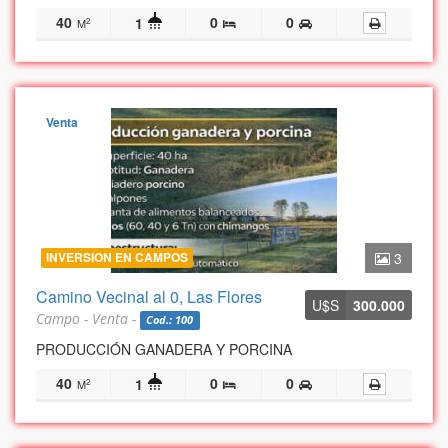
40
0
0
1
2
M
Venta
INVERSION EN CAMPOS
3
Camino Vecinal al 0, Las Flores
U$S
300.000
Campo - Venta -
Cod.: 100
PRODUCCIÓN GANADERA Y PORCINA
40
0
0
1
2
M