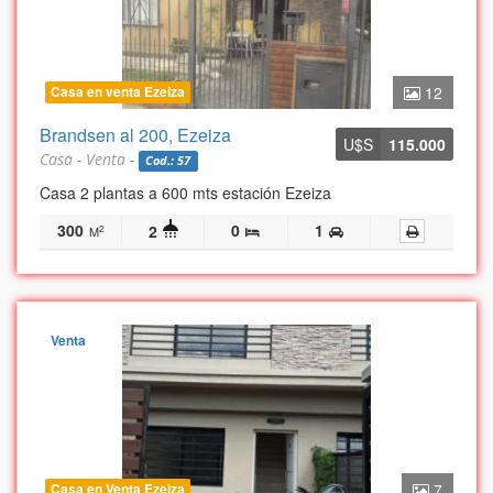
Casa en venta Ezeiza
12
Brandsen al 200, Ezeiza
U$S
115.000
Casa - Venta -
Cod.: 57
Casa 2 plantas a 600 mts estación Ezeiza
300
0
1
2
2
M
Venta
Casa en Venta Ezeiza
7