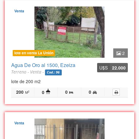
Venta
lote en venta La Unión
2
Agua De Oro al 1500, Ezeiza
U$S
22.000
Terreno - Venta -
Cod.: 96
lote de 200 m2
200
0
0
0
2
M
Venta