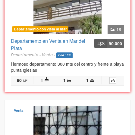
Departamento con vista al mar
18
Departamento en Venta en Mar del
U$S
90.000
Plata
Departamento - Venta -
Cod.: 19
Hermoso departamento 300 mts del centro y frente a playa
punta iglesias
60
1
1
1
2
M
Venta