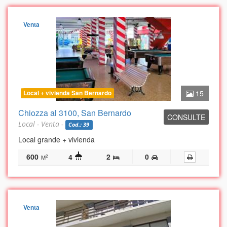
Venta
Local + vivienda San Bernardo
15
Chiozza al 3100, San Bernardo
CONSULTE
Local - Venta -
Cod.: 39
Local grande + vivienda
600
2
0
4
2
M
Venta