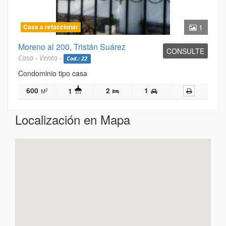
Casa a refaccionar
1
Moreno al 200, Tristán Suárez
CONSULTE
Casa - Venta -
Cod.: 22
Condominio tipo casa
600
2
1
1
2
M
Localización en Mapa