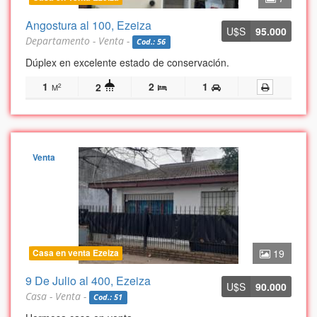
Angostura al 100, Ezeiza
U$S
95.000
Departamento - Venta -
Cod.: 56
Dúplex en excelente estado de conservación.
1
2
1
2
2
M
Venta
Casa en venta Ezeiza
19
9 De Julio al 400, Ezeiza
U$S
90.000
Casa - Venta -
Cod.: 51