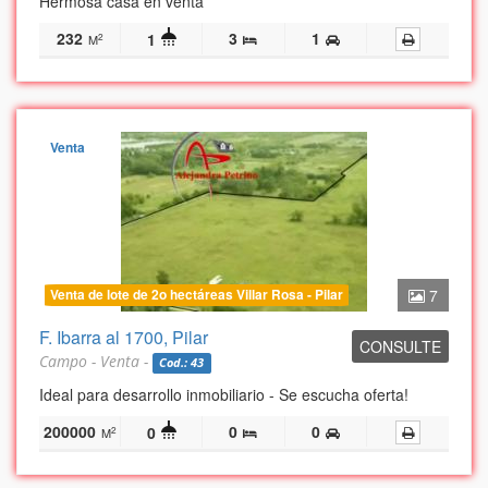
Hermosa casa en venta
232
3
1
1
2
M
Venta
Venta de lote de 2o hectáreas Villar Rosa - Pilar
7
F. Ibarra al 1700, Pilar
CONSULTE
Campo - Venta -
Cod.: 43
Ideal para desarrollo inmobiliario - Se escucha oferta!
200000
0
0
0
2
M