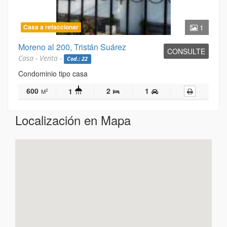
Casa a refaccionar
1
Moreno al 200, Tristán Suárez
CONSULTE
Casa - Venta -
Cod.: 22
Condominio tipo casa
600
2
1
1
2
M
Localización en Mapa