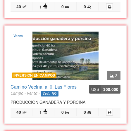
40
0
0
1
2
M
Venta
INVERSION EN CAMPOS
3
Camino Vecinal al 0, Las Flores
U$S
300.000
Campo - Venta -
Cod.: 100
PRODUCCIÓN GANADERA Y PORCINA
40
0
0
1
2
M