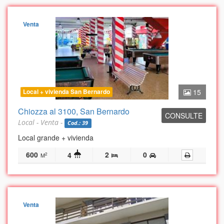
Venta
Local + vivienda San Bernardo
15
Chiozza al 3100, San Bernardo
CONSULTE
Local - Venta -
Cod.: 39
Local grande + vivienda
600
2
0
4
2
M
Venta