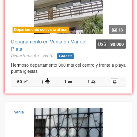
Departamento con vista al mar
18
Departamento en Venta en Mar del
U$S
90.000
Plata
Departamento - Venta -
Cod.: 19
Hermoso departamento 300 mts del centro y frente a playa
punta iglesias
60
1
1
1
2
M
Venta