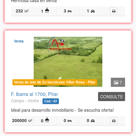
Hermosa casa en venta
232
3
1
1
2
M
Venta
Venta de lote de 2o hectáreas Villar Rosa - Pilar
7
F. Ibarra al 1700, Pilar
CONSULTE
Campo - Venta -
Cod.: 43
Ideal para desarrollo inmobiliario - Se escucha oferta!
200000
0
0
0
2
M