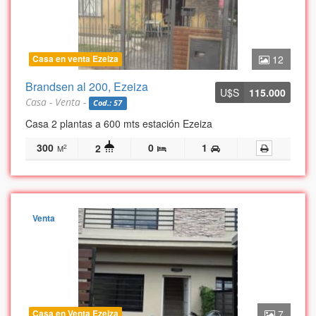
Casa en venta Ezeiza
12
Brandsen al 200, Ezeiza
U$S
115.000
Casa - Venta -
Cod.: 57
Casa 2 plantas a 600 mts estación Ezeiza
300
0
1
2
2
M
Venta
Casa en Venta Ezeiza
7