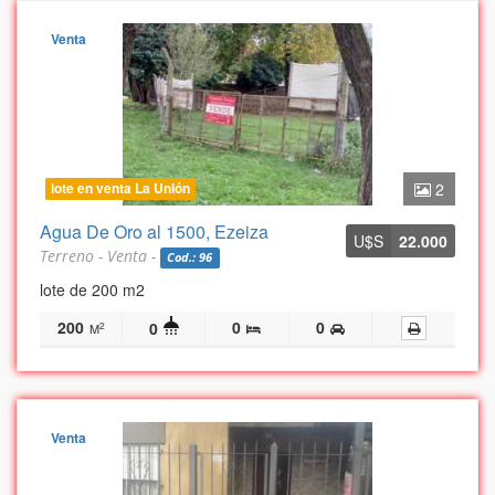
Venta
lote en venta La Unión
2
Agua De Oro al 1500, Ezeiza
U$S
22.000
Terreno - Venta -
Cod.: 96
lote de 200 m2
200
0
0
0
2
M
Venta