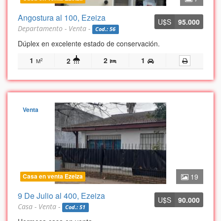
Angostura al 100, Ezeiza
U$S
95.000
Departamento - Venta -
Cod.: 56
Dúplex en excelente estado de conservación.
1
2
1
2
2
M
Venta
Casa en venta Ezeiza
19
9 De Julio al 400, Ezeiza
U$S
90.000
Casa - Venta -
Cod.: 51