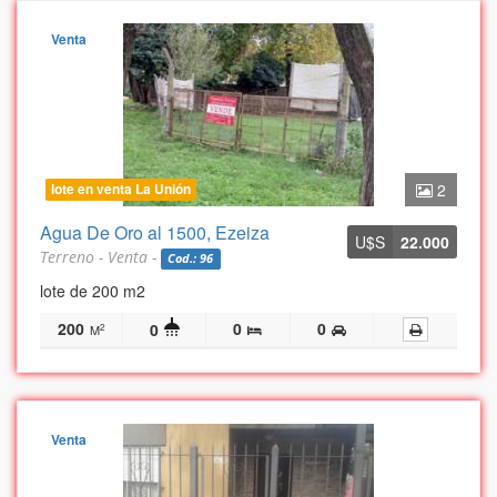
Venta
lote en venta La Unión
2
Agua De Oro al 1500, Ezeiza
U$S
22.000
Terreno - Venta -
Cod.: 96
lote de 200 m2
200
0
0
0
2
M
Venta