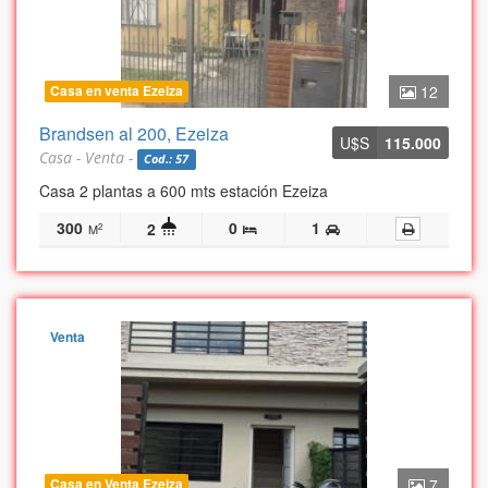
Casa en venta Ezeiza
12
Brandsen al 200, Ezeiza
U$S
115.000
Casa - Venta -
Cod.: 57
Casa 2 plantas a 600 mts estación Ezeiza
300
0
1
2
2
M
Venta
Casa en Venta Ezeiza
7