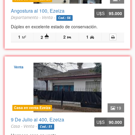
Angostura al 100, Ezeiza
U$S
95.000
Departamento - Venta -
Cod.: 56
Dúplex en excelente estado de conservación.
1
2
1
2
2
M
Venta
Casa en venta Ezeiza
19
9 De Julio al 400, Ezeiza
U$S
90.000
Casa - Venta -
Cod.: 51