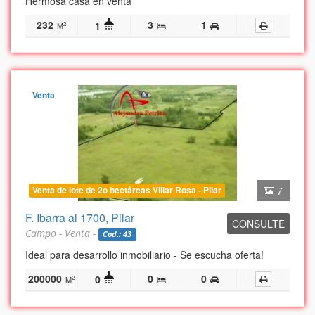
Hermosa casa en venta
232
3
1
1
2
M
Venta
Venta de lote de 2o hectáreas Villar Rosa - Pilar
7
F. Ibarra al 1700, Pilar
CONSULTE
Campo - Venta -
Cod.: 43
Ideal para desarrollo inmobiliario - Se escucha oferta!
200000
0
0
0
2
M