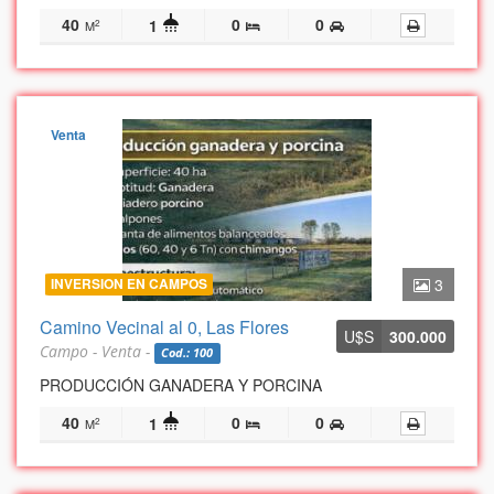
40
0
0
1
2
M
Venta
INVERSION EN CAMPOS
3
Camino Vecinal al 0, Las Flores
U$S
300.000
Campo - Venta -
Cod.: 100
PRODUCCIÓN GANADERA Y PORCINA
40
0
0
1
2
M