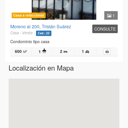
Casa a refaccionar
1
Moreno al 200, Tristán Suárez
CONSULTE
Casa - Venta -
Cod.: 22
Condominio tipo casa
600
2
1
1
2
M
Localización en Mapa