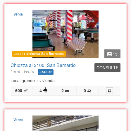
Venta
Local + vivienda San Bernardo
15
Chiozza al 3100, San Bernardo
CONSULTE
Local - Venta -
Cod.: 39
Local grande + vivienda
600
2
0
4
2
M
Venta