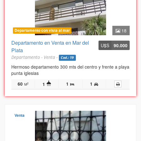
Departamento con vista al mar
18
Departamento en Venta en Mar del
U$S
90.000
Plata
Departamento - Venta -
Cod.: 19
Hermoso departamento 300 mts del centro y frente a playa
punta iglesias
60
1
1
1
2
M
Venta